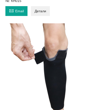
№: КН015

Email
Детали