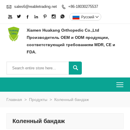

sales6@reabletrading.net
+86-18030275537








Pусский

Xiamen Huakang Orthopedic Co.,Ltd
Производитель OEM и ODM продукции,
соответствующий требованиям MDR, CE и
FDA.

To
Главная
>
Продукты
>
Коленный бандаж
Коленный бандаж