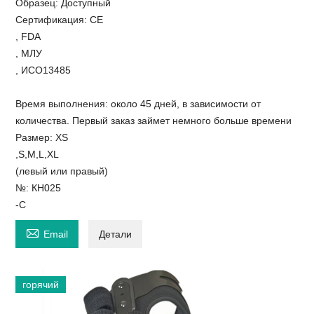
Образец: Доступный
Сертификация: СЕ
, FDA
, МЛУ
, ИСО13485
Время выполнения: около 45 дней, в зависимости от
количества. Первый заказ займет немного больше времени
Размер: XS
,S,M,L,XL
(левый или правый)
№: КН025
-C

Email
Детали
горячий