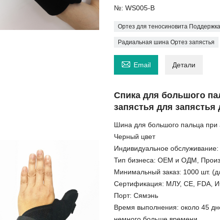
№: WS005-B
Ортез для теносиновита Поддержка
Радиальная шина Ортез запястья

Email
Детали
Спика для большого па
запястья для запястья 
Шина для большого пальца при 
Черный цвет
Индивидуальное обслуживание:
Тип бизнеса: OEM и ОДМ, Произ
Минимальный заказ: 1000 шт. (д
Сертификация: МЛУ, CE, FDA, 
Порт: Сямэнь
Время выполнения: около 45 дне
немного больше времени