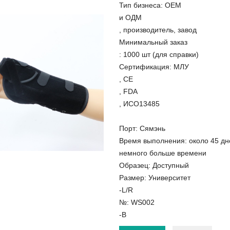
Тип бизнеса: ОЕМ
и ОДМ
, производитель, завод
Минимальный заказ
: 1000 шт (для справки)
Сертификация: МЛУ
, CE
, FDA
, ИСО13485
Порт: Сямэнь
Время выполнения: около 45 дне
немного больше времени
Образец: Доступный
Размер: Университет
-L/R
№: WS002
-B