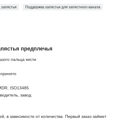
 запястья
Поддержка запястья для запястного канала
апястья предплечья
ьшого пальца кисти
 принято
MDR, ISO13485
водитель, завод
й, в зависимости от количества. Первый заказ займет