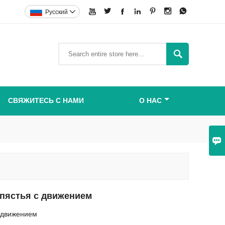







Pусский


СВЯЖИТЕСЬ С НАМИ
О НАС

апястья с движением
с движением