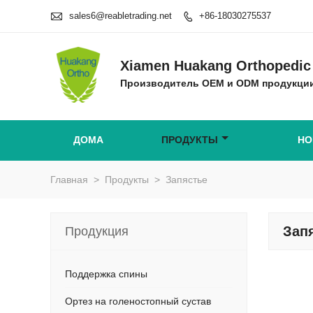

sales6@reabletrading.net
+86-18030275537

Xiamen Huakang Orthopedic 
Производитель OEM и ODM продукции
ДОМА
ПРОДУКТЫ
НО
Главная
>
Продукты
>
Запястье
Зап
Продукция
Поддержка спины
Ортез на голеностопный сустав