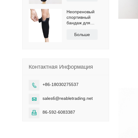
Неопреновый
спортивный
бандаж для
голени с
сертификатами
Больше
CE и FDA
Контактная Информация
+86-18030275537

sales6@reabletrading.net

86-592-6083387
