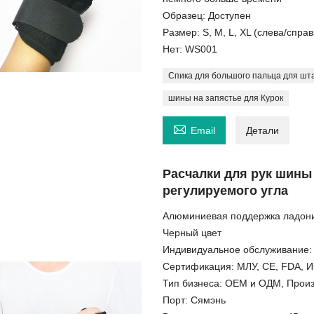
Образец: Доступен
Размер: S, M, L, XL (слева/справ
Нет: WS001
Спика для большого пальца для шт
шины на запястье для Курок

Email
Детали
Расчалки для рук шины
регулируемого угла
Алюминиевая поддержка ладони
Черный цвет
Индивидуальное обслуживание:
Сертификация: МЛУ, CE, FDA, 
Тип бизнеса: OEM и ОДМ, Произ
Порт: Сямэнь