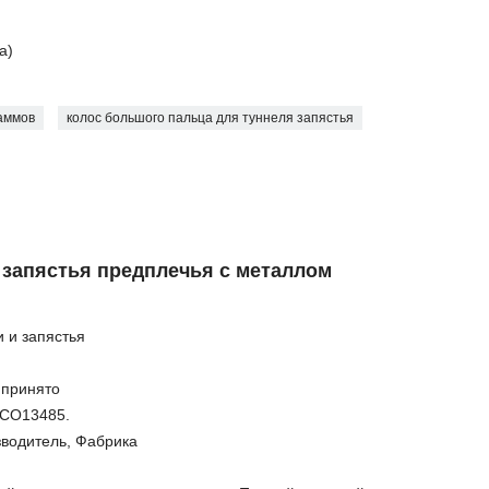
а)
аммов
колос большого пальца для туннеля запястья
 запястья предплечья с металлом
 и запястья
 принято
ИСО13485.
водитель, Фабрика