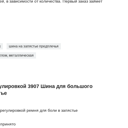
й, в зависимости от количества. Первый заказ займет
к
шина на запястье предплечья
глом, металлическая
улировкой 3907 Шина для большого
тье
регулировкой ремня для боли в запястье
 принято