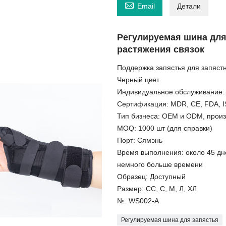

Email
Детали
Регулируемая шина для
растяжения связок
Поддержка запястья для запяст
Черный цвет
Индивидуальное обслуживание:
Сертификация: MDR, CE, FDA, 
Тип бизнеса: OEM и ODM, произ
MOQ: 1000 шт (для справки)
Порт: Сямэнь
Время выполнения: около 45 дне
немного больше времени
Образец: Доступный
Размер: СС, С, М, Л, ХЛ
№: WS002-A
Регулируемая шина для запястья