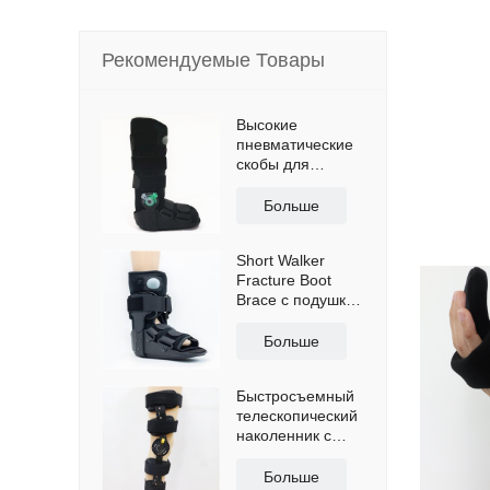
Рекомендуемые Товары
Высокие
пневматические
скобы для
ходунков ПЗУ с
противоскользящей
Больше
подошвой
Short Walker
Fracture Boot
Brace с подушкой
безопасности
Больше
Быстросъемный
телескопический
наколенник с
плечевыми
ремнями
Больше