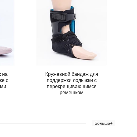
 на
Кружевной бандаж для
ке с
поддержки лодыжки с
ами
перекрещивающимся
ремешком
Больше+