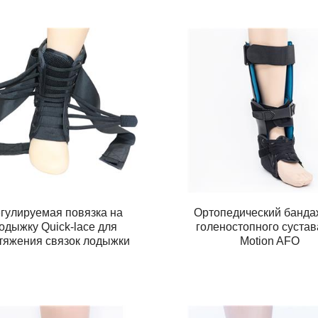
гулируемая повязка на
Ортопедический банда
одыжку Quick-lace для
голеностопного сустава
тяжения связок лодыжки
Motion AFO