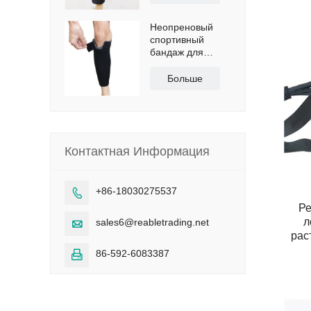
Неопреновый
спортивный
бандаж для
голени с
сертификатами
Больше
CE и FDA
Контактная Информация
+86-18030275537

Ре
л
sales6@reabletrading.net

рас
86-592-6083387
