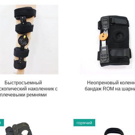
Быстросъемный
Неопреновый колен
скопический наколенник с
бандаж ROM на шарн
плечевыми ремнями
й
горячий