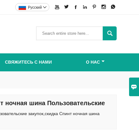







Pусский


СВЯЖИТЕСЬ С НАМИ
О НАС

т ночная шина Пользовательские
овательские закупок,скидка Спинт ночная шина