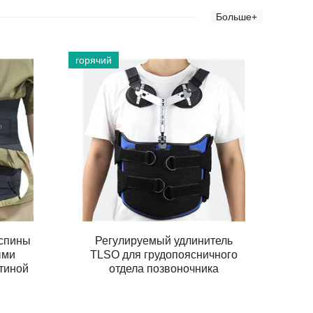
Больше+
горячий
 спины
Регулируемый удлинитель
ыми
TLSO для грудопоясничного
тиной
отдела позвоночника