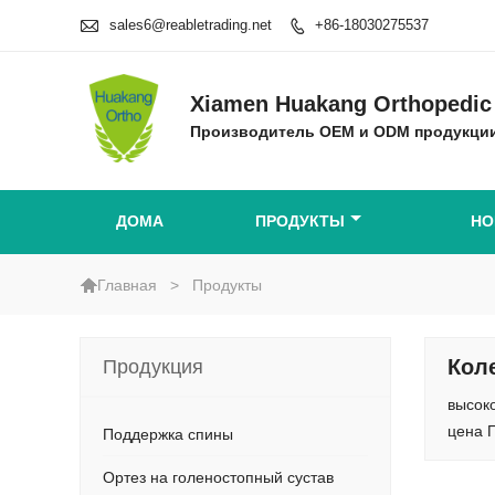

sales6@reabletrading.net
+86-18030275537

Xiamen Huakang Orthopedic 
Производитель OEM и ODM продукции
ДОМА
ПРОДУКТЫ
НО

>
Продукты
Главная
Кол
Продукция
высок
цена 
Поддержка спины
Ортез на голеностопный сустав