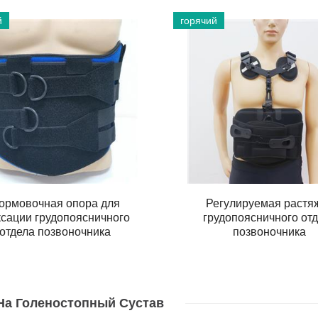
й
горячий
ормовочная опора для
Регулируемая растя
сации грудопоясничного
грудопоясничного от
отдела позвоночника
позвоночника
На Голеностопный Сустав