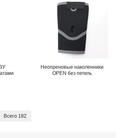
ЗУ
Неопреновые наколенники
катами
OPEN без петель
Всего 182