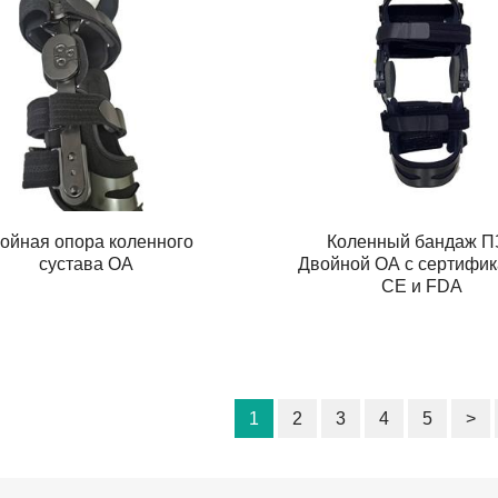
ойная опора коленного
Коленный бандаж П
сустава OA
Двойной ОА с сертифи
CE и FDA
1
2
3
4
5
>