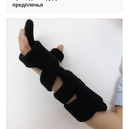
предплечья