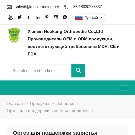

sales6@reabletrading.net
+86-18030275537








Pусский

Xiamen Huakang Orthopedic Co.,Ltd
Производитель OEM и ODM продукции,
соответствующий требованиям MDR, CE и
FDA.

To
Главная
>
Продукты
>
Запястье
>
Ортез для поддержки запястья предплечья
Ортез для поддержки запястья