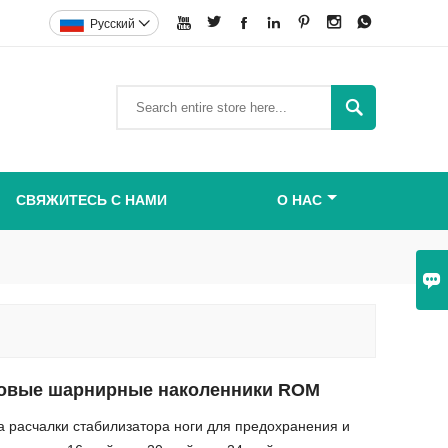







Pусский


СВЯЖИТЕСЬ С НАМИ
О НАС

овые шарнирные наколенники ROM
 расчалки стабилизатора ноги для предохранения и