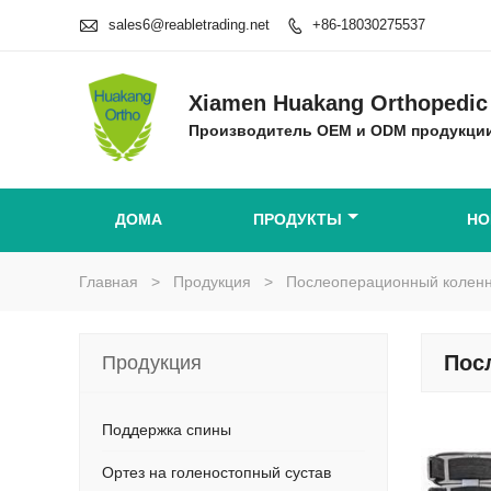

sales6@reabletrading.net
+86-18030275537

Xiamen Huakang Orthopedic 
Производитель OEM и ODM продукции
ДОМА
ПРОДУКТЫ
НО
Главная
>
Продукция
>
Послеоперационный колен
Пос
Продукция
Поддержка спины
Ортез на голеностопный сустав