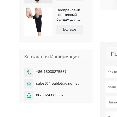
Неопреновый
спортивный
бандаж для
голени с
сертификатами
Больше
CE и FDA
По
Контактная Информация
+86-18030275537

sales6@reabletrading.net

86-592-6083387
