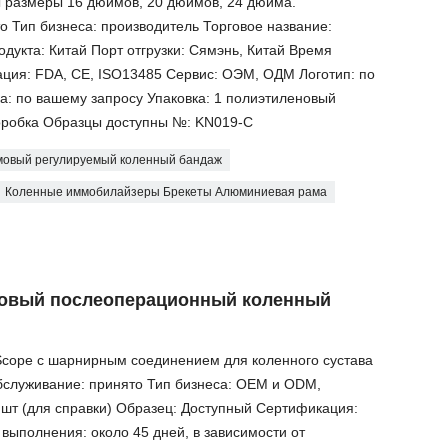
 размеры 16 дюймов, 20 дюймов, 24 дюйма.
о Тип бизнеса: производитель Торговое название:
дукта: Китай Порт отгрузки: Сямэнь, Китай Время
ция: FDA, CE, ISO13485 Сервис: ОЭМ, ОДМ Логотип: по
а: по вашему запросу Упаковка: 1 полиэтиленовый
коробка Образцы доступны №: KN019-C
мовый регулируемый коленный бандаж
Коленные иммобилайзеры Брекеты Алюминиевая рама
овый послеоперационный коленный
cope с шарнирным соединением для коленного сустава
бслуживание: принято Тип бизнеса: OEM и ODM,
 шт (для справки) Образец: Доступный Сертификация:
выполнения: около 45 дней, в зависимости от