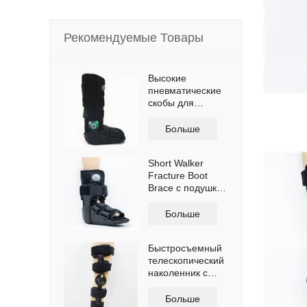
Рекомендуемые Товары
Высокие
пневматические
скобы для
ходунков ПЗУ с
противоскользящей
Больше
подошвой
Short Walker
Fracture Boot
Brace с подушкой
безопасности
Больше
Быстросъемный
телескопический
наколенник с
плечевыми
ремнями
Больше