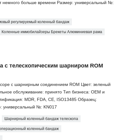
ет немного больше времени Размер: универсальный №:
мовый регулируемый коленный бандаж
Коленные иммобилайзеры Брекеты Алюминиевая рама
ва с телескопическим шарниром ROM
-scope с шарнирным соединением ROM Цвет: зеленый
льное обслуживание: принято Тип бизнеса: OEM и
тификация: MDR, FDA, CE, ISO13485 Образец:
р: универсальный №: KN017
Шарнирный коленный бандаж телескопа
еоперационный коленный бандаж
а