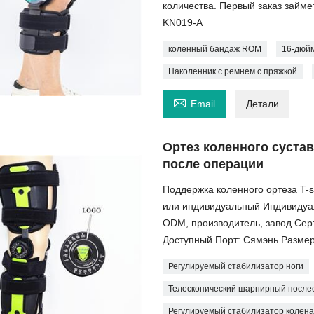
количества. Первый заказ займ
KN019-A
коленный бандаж ROM
16-дюй
Наколенник с ремнем с пряжкой

Email
Детали
Ортез коленного суста
после операции
Поддержка коленного ортеза T
или индивидуальный Индивидуа
ODM, производитель, завод Сер
Доступный Порт: Сямэнь Разме
Регулируемый стабилизатор ноги
Телескопический шарнирный посл
Регулируемый стабилизатор колен