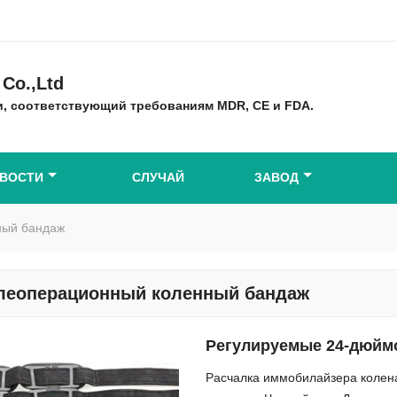
Co.,Ltd
, соответствующий требованиям MDR, CE и FDA.
ВОСТИ
СЛУЧАЙ
ЗАВОД
ный бандаж
леоперационный коленный бандаж
Регулируемые 24-дюйм
Расчалка иммобилайзера колена