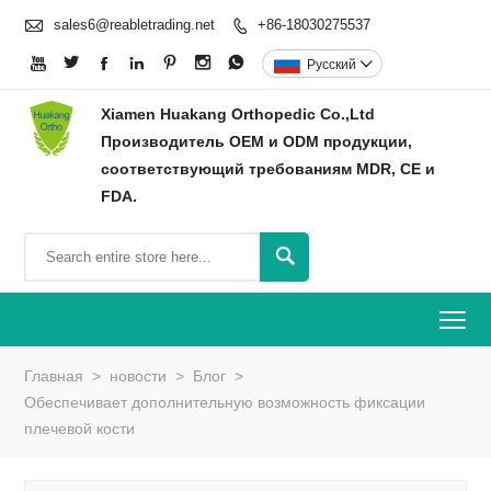

sales6@reabletrading.net
+86-18030275537








Pусский

Xiamen Huakang Orthopedic Co.,Ltd
Производитель OEM и ODM продукции,
соответствующий требованиям MDR, CE и
FDA.

To
Главная
>
новости
>
Блог
>
Обеспечивает дополнительную возможность фиксации
плечевой кости