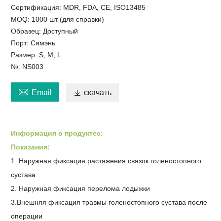
Сертификация: MDR, FDA, CE, ISO13485
MOQ: 1000 шт (для справки)
Образец: Доступный
Порт: Сямэнь
Размер: S, M, L
№: NS003

Email

скачать
Информация о продукте
с
:
Показания:
1. Наружная фиксация растяжения связок голеностопного
сустава
2. Наружная фиксация перелома лодыжки
3.Внешняя фиксация травмы голеностопного сустава после
операции