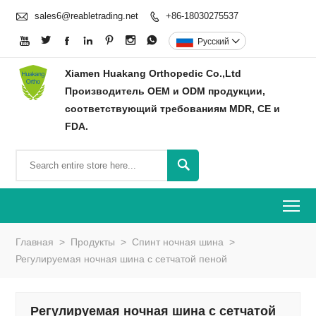

sales6@reabletrading.net
+86-18030275537








Pусский

Xiamen Huakang Orthopedic Co.,Ltd
Производитель OEM и ODM продукции,
соответствующий требованиям MDR, CE и
FDA.

To
Главная
>
Продукты
>
Спинт ночная шина
>
Регулируемая ночная шина с сетчатой ​​пеной
Регулируемая ночная шина с сетчатой ​​