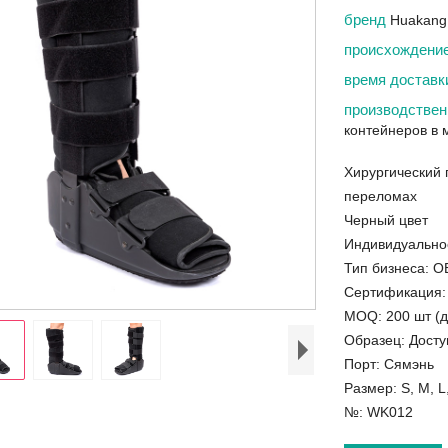
бренд
Huakang
происхождени
время достав
производствен
контейнеров в 
Хирургический 
переломах
Черный цвет
Индивидуально
Тип бизнеса: O
Сертификация:
MOQ: 200 шт (д
Образец: Дост
Порт: Сямэнь
Размер: S, M, L
№: WK012