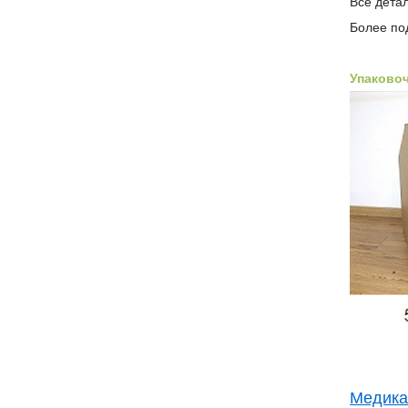
Все дета
Более по
Упаково
Медика