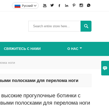







Pусский


СВЯЖИТЕСЬ С НАМИ
О НАС
лома ноги

ыми полосками для перелома ноги
высокие прогулочные ботинки с
выми полосками для перелома ноги