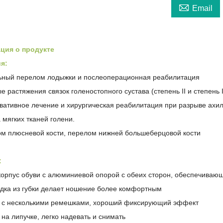

Email
ция о продукте
я:
ьный перелом лодыжки и послеоперационная реабилитация
е растяжения связок голеностопного сустава (степень II и степень I
рвативное лечение и хирургическая реабилитация при разрыве ахи
 мягких тканей голени.
ом плюсневой кости, перелом нижней большеберцовой кости
:
 корпус обуви с алюминиевой опорой с обеих сторон, обеспечиваю
адка из губки делает ношение более комфортным
н с несколькими ремешками, хороший фиксирующий эффект
 на липучке, легко надевать и снимать