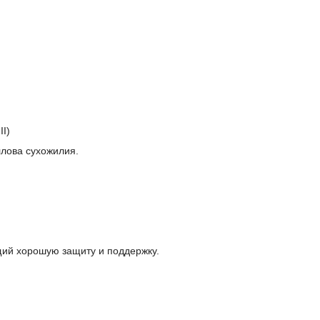
II)
ллова сухожилия.
щий хорошую защиту и поддержку.