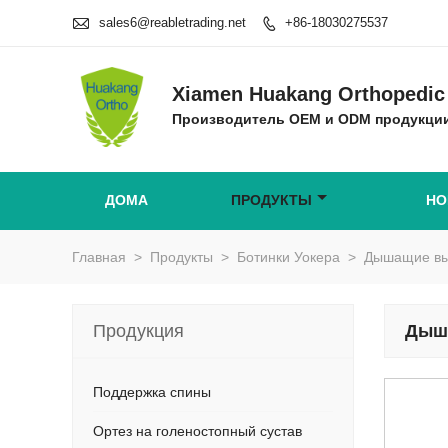

sales6@reabletrading.net
+86-18030275537

Xiamen Huakang Orthopedic 
Производитель OEM и ODM продукции
ДОМА
ПРОДУКТЫ
НО
Главная
>
Продукты
>
Ботинки Уокера
>
Дышащие выс
Продукция
Дыша
Поддержка спины
Ортез на голеностопный сустав