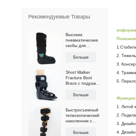
Рекомендуемые Товары
информа
Высокие
Показани
пневматические
скобы для
1.Стабил
ходунков ПЗУ с
2. Тяжелы
противоскользящей
Больше
подошвой
3. Консе
Short Walker
4. Травма
Fracture Boot
5. Перел
Brace с подушкой
безопасности
Больше
Функции
1. Литой
Быстросъемный
2. Подкл
телескопический
наколенник с
3. Дизай
плечевыми
ремнями
4. Дизайн
Больше