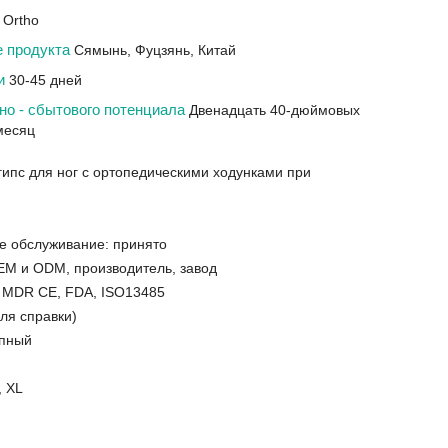
 Ortho
е продукта
Сямынь, Фуцзянь, Китай
ки
30-45 дней
но - сбытового потенциала
Двенадцать 40-дюймовых
месяц
гипс для ног с ортопедическими ходунками при
е обслуживание: принято
EM и ODM, производитель, завод
 MDR CE, FDA, ISO13485
ля справки)
упный
, XL