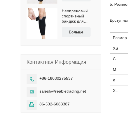
5. Резин
Неопреновый
спортивный
Доступны
бандаж для
голени с
сертификатами
Больше
CE и FDA
Размер
XS
С
Контактная Информация
М
+86-18030275537

л
XL
sales6@reabletrading.net

86-592-6083387
