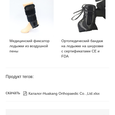
Медицинский фиксатор
Ортопедический бандаж
лодыжки из воздушной
на лодыжке на шнуровке
пены
с сертификатами CE и
FDA
Продукт тегов:
скачать

Каталог-Huakang Orthopaedic Co..,Ltd.xlsx