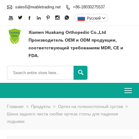

sales6@reabletrading.net
+86-18030275537








Pусский

Xiamen Huakang Orthopedic Co.,Ltd
Производитель OEM и ODM продукции,
соответствующий требованиям MDR, CE и
FDA.

To
Главная
>
Продукты
>
Ортез на голеностопный сустав
>
Шина заднего листа скобки ортеза стопы для падения
лодыжки