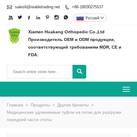

sales6@reabletrading.net
+86-18030275537








Pусский

Xiamen Huakang Orthopedic Co.,Ltd
Производитель OEM и ODM продукции,
соответствующий требованиям MDR, CE и
FDA.

To
Главная
>
Продукты
>
Другие брекеты
>
Медицинские удлиняемые туфли на пятке для разгрузки
передней части стопы