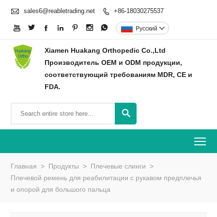

sales6@reabletrading.net
+86-18030275537








Pусский

Xiamen Huakang Orthopedic Co.,Ltd
Производитель OEM и ODM продукции,
соответствующий требованиям MDR, CE и
FDA.

To
Главная
>
Продукты
>
Плечевые слинги
>
Плечевой ремень для реабилитации с рукавом предплечья
и опорой для большого пальца