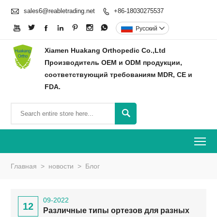

sales6@reabletrading.net
+86-18030275537








Pусский

Xiamen Huakang Orthopedic Co.,Ltd
Производитель OEM и ODM продукции,
соответствующий требованиям MDR, CE и
FDA.

To
Главная
>
новости
>
Блог
09-2022
12
Различные типы ортезов для разных