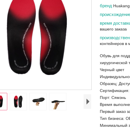
бренд
Huakang
происхождени
время достав
вашего заказа
производствен
контейнеров в 
Обувь для подд
хирургической
Черный цвет
Индивидуально
Образец: Дост
Сертификация:
Порт: Сямэнь
Время выполнен
Первый заказ 
Тип бизнеса: О
Минимальный за