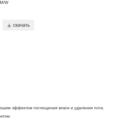
 M/W

скачать
хорошим эффектом поглощения влаги и удаления пота.
ктом.