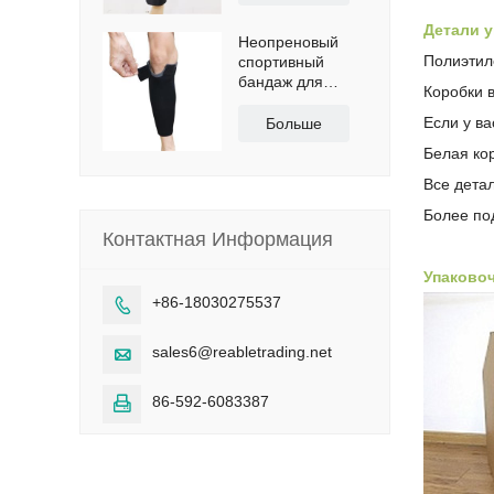
Детали 
Неопреновый
Полиэтиле
спортивный
бандаж для
Коробки в
голени с
сертификатами
Если у в
Больше
CE и FDA
Белая ко
Все дета
Более по
Контактная Информация
Упаково
+86-18030275537

sales6@reabletrading.net

86-592-6083387
