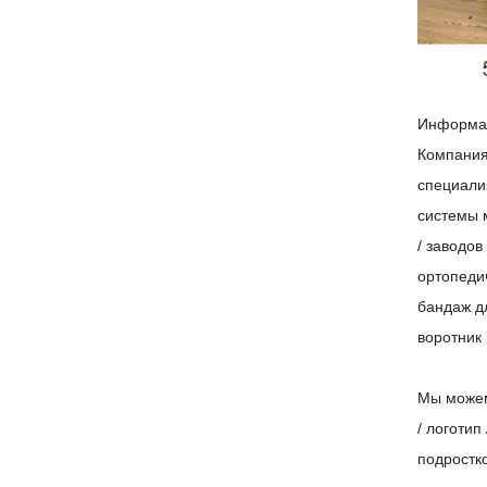
Информац
Компания
специали
системы 
/ заводо
ортопеди
бандаж д
воротник 
Мы можем
/ логотип
подростк