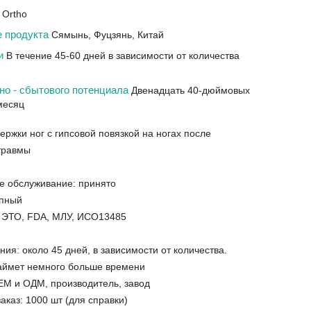
 Ortho
е продукта
Сямынь, Фуцзянь, Китай
ки
В течение 45-60 дней в зависимости от количества
но - сбытового потенциала
Двенадцать 40-дюймовых
месяц
ержки ног с гипсовой повязкой на ногах после
 травмы
е обслуживание: принято
упный
 ЭТО, FDA, МЛУ, ИСО13485
ия: около 45 дней, в зависимости от количества.
займет немного больше времени
ЕМ и ОДМ, производитель, завод
каз: 1000 шт (для справки)