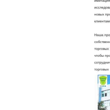
имитация
исследов
новых пр
клиентам
Наша про
собствен
торговых
чтобы пр
сотрудни
торговых