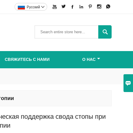







Pусский


СВЯЖИТЕСЬ С НАМИ
О НАС

топии
еская поддержка свода стопы при
опии