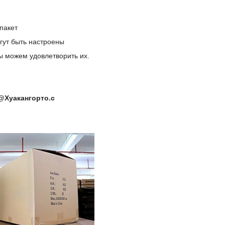
пакет
огут быть настроены
мы можем удовлетворить их.
@Хуакангорто.с