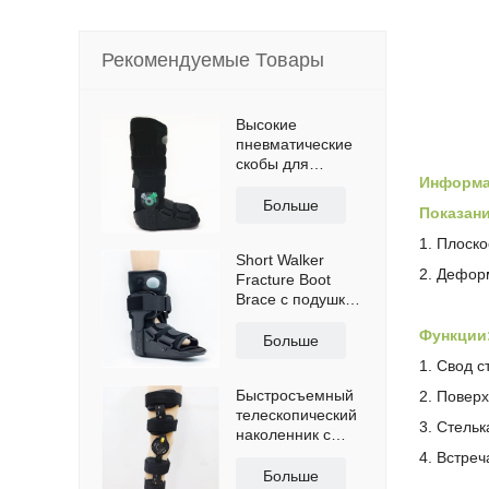
Рекомендуемые Товары
Высокие
пневматические
скобы для
Информа
ходунков ПЗУ с
противоскользящей
Больше
Показани
подошвой
1. Плоск
Short Walker
2. Дефор
Fracture Boot
Brace с подушкой
безопасности
Функции
Больше
1. Свод с
Быстросъемный
2. Поверх
телескопический
3. Стель
наколенник с
плечевыми
4. Встре
ремнями
Больше