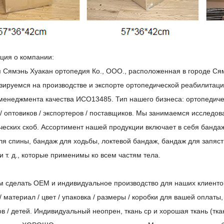
ия о компании:
 Сямэнь Хуакан ортопедия Ко., ООО., расположенная в городе Сям
зируемся на производстве и экспорте ортопедической реабилитац
менеджмента качества ИСО13485. Тип нашего бизнеса: ортопедич
в / оптовиков / экспортеров / поставщиков. Мы занимаемся исслед
ческих скоб. Ассортимент нашей продукции включает в себя банда
ля спины, бандаж для ходьбы, локтевой бандаж, бандаж для запяст
и т. д., которые применимы ко всем частям тела.
 сделать ОЕМ и индивидуальное производство для наших клиенто
 / материал / цвет / упаковка / размеры / коробки для вашей оплат
ов / детей. Индивидуальный неопрен, ткань ср и хорошая ткань (т