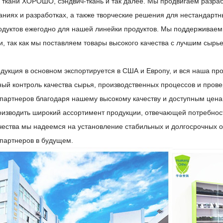
 ткани ХОРОШО, сэндвич-ткань и так далее. Мы продвигаем разрабо
аниях и разработках, а также творческие решения для нестандарт
одуктов ежегодно для нашей линейки продуктов. Мы поддерживаем
и, так как мы поставляем товары высокого качества с лучшим сыр
дукция в основном экспортируется в США и Европу, и вся наша про
ный контроль качества сырья, производственных процессов и пров
 партнеров благодаря нашему высокому качеству и доступным цен
оизводить широкий ассортимент продукции, отвечающей потребност
чества мы надеемся на установление стабильных и долгосрочных 
 партнеров в будущем.