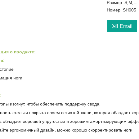
Размер: S,M,L-
Номер: SH005

Email
ция о продукте:
я:
остопие
мация ноги
:
топы изогнут, чтобы обеспечить поддержку свода.
ность стельки покрыта слоем сетчатой ​​ткани, которая обладает 
ка обладает хорошей упругостью и хорошим амортизирующим эффе
чайте эргономичный дизайн, можно хорошо скорректировать ноги