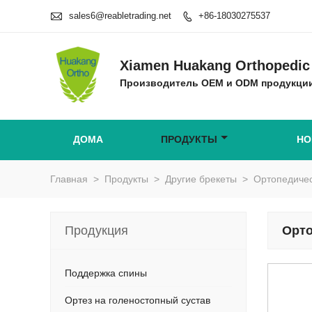

sales6@reabletrading.net
+86-18030275537

Xiamen Huakang Orthopedic 
Производитель OEM и ODM продукции
ДОМА
ПРОДУКТЫ
НО
Главная
>
Продукты
>
Другие брекеты
>
Ортопедичес
Продукция
Орто
Поддержка спины
Ортез на голеностопный сустав