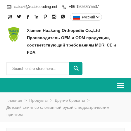

sales6@reabletrading.net
+86-18030275537








Pусский

Xiamen Huakang Orthopedic Co.,Ltd
Производитель OEM и ODM продукции,
соответствующий требованиям MDR, CE и
FDA.

To
Главная
>
Продукты
>
Другие брекеты
>
Детский слинг со сломанной рукой с педиатрическим
принтом